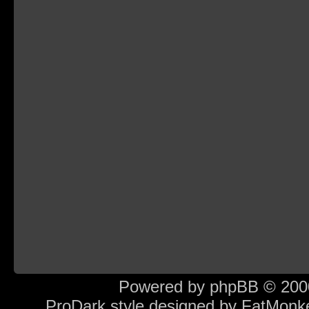
Powered by
phpBB
© 2000
ProDark style designed by
FatMonk