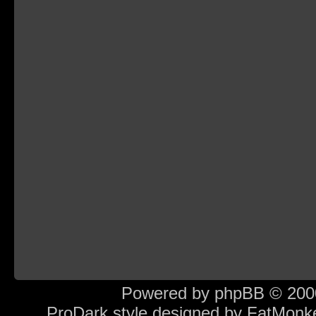
Powered by
phpBB
© 2000
ProDark style designed by
FatMonk