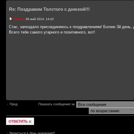
Re: Поздравим Толстого с днюхой!!!
Incubus
06 май 2014, 14:42
Стас, запоздало присоединяюсь к поздравлениям! Болею 3й день, д
Всего тебе самого угарного и позитивного, вот!
Пред.
Показать сообщения за:
Ответить
Вернуться в День рождения!!!