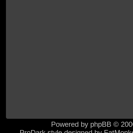
Powered by
phpBB
© 2000
ProDark style designed by
FatMonk