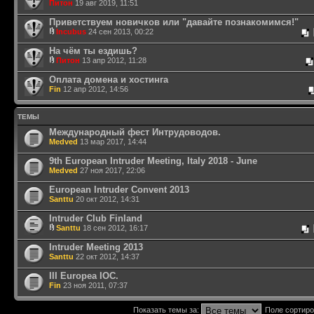
Питон
19 авг 2019, 11:51
Приветствуем новичков или "давайте познакомимся!"
Incubus
24 сен 2013, 00:22
На чём ты ездишь?
Питон
13 апр 2012, 11:28
Оплата домена и хостинга
Fin
12 апр 2012, 14:56
ТЕМЫ
Международный фест Интрудоводов.
Medved
13 мар 2017, 14:44
9th European Intruder Meeting, Italy 2018 - June
Medved
27 ноя 2017, 22:06
European Intruder Convent 2013
Santtu
20 окт 2012, 14:31
Intruder Club Finland
Santtu
18 сен 2012, 16:17
Intruder Meeting 2013
Santtu
22 окт 2012, 14:37
III Europea IOC.
Fin
23 ноя 2011, 07:37
Показать темы за:
Поле сортир