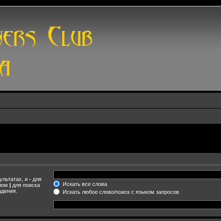
ультатах, и
-
для
Искать все слова
олом
|
для поиска
адения.
Искать любое слово/поиск с языком запросов