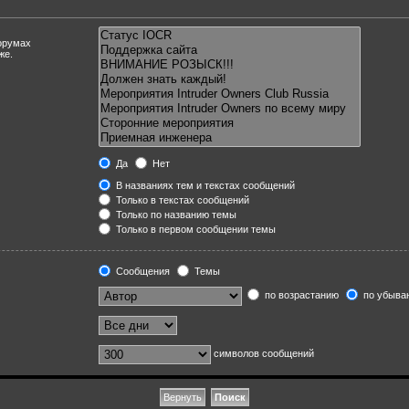
орумах
же.
Да
Нет
В названиях тем и текстах сообщений
Только в текстах сообщений
Только по названию темы
Только в первом сообщении темы
Сообщения
Темы
по возрастанию
по убыва
символов сообщений