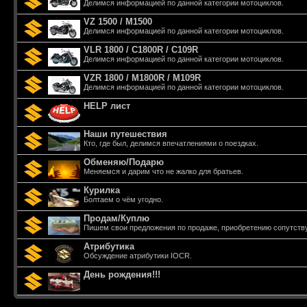
Делимся информацией по данной категории мотоциклов.
VZ 1500 / M1500
Делимся информацией по данной категории мотоциклов.
VLR 1800 / C1800R / С109R
Делимся информацией по данной категории мотоциклов.
VZR 1800 / M1800R / M109R
Делимся информацией по данной категории мотоциклов.
HELP лист
Наши путешествия
Кто, где был, делимся впечатлениями о поездках.
Обменяю/Подарю
Меняемся и дарим что не жалко для братьев.
Курилка
Болтаем о чём угодно.
Продам/Куплю
Пишем свои предложения по продаже, приобретению сопутств
Атрибутика
Обсуждение атрибутики IOCR.
День рождения!!!