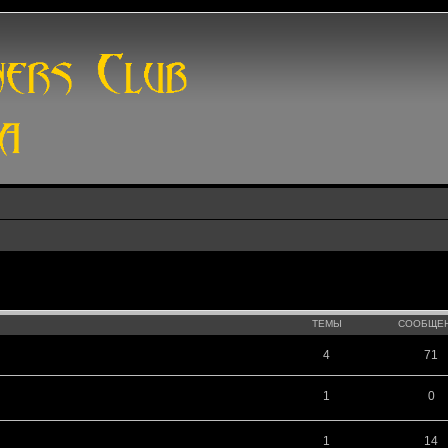
ТЕМЫ
СООБЩЕ
4
71
1
0
1
14