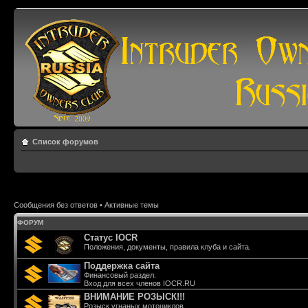
Список форумов
Сообщения без ответов
•
Активные темы
ФОРУМ
Статус IOCR
Положения, документы, правила клуба и сайта.
Поддержка сайта
Финансовый раздел.
Вход для всех членов IOCR.RU
ВНИМАНИЕ РОЗЫСК!!!
Розыск угнаных мотоциклов.