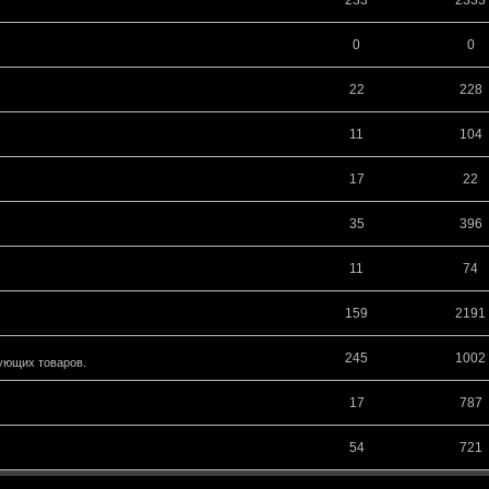
0
0
22
228
11
104
17
22
35
396
11
74
159
2191
245
1002
ующих товаров.
17
787
54
721