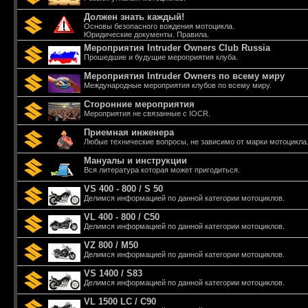
Должен знать каждый!
Основы безопасного вождения мотоцикла.
Юридические документы. Правила.
Мероприятия Intruder Owners Club Russia
Прошедшие и будущие мероприятия клуба.
Мероприятия Intruder Owners по всему миру
Международные мероприятия клубов по всему миру.
Сторонние мероприятия
Мероприятия не связанные с IOCR.
Приемная инженера
Любые технические вопросы, не зависимо от марки мотоцикла
Мануалы и инструкции
Вся литература которая может пригодиться.
VS 400 - 800 / S 50
Делимся информацией по данной категории мотоциклов.
VL 400 - 800 / С50
Делимся информацией по данной категории мотоциклов.
VZ 800 / М50
Делимся информацией по данной категории мотоциклов.
VS 1400 / S83
Делимся информацией по данной категории мотоциклов.
VL 1500 LC / C90